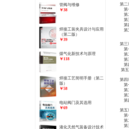
第二
管阀与维修
第一
￥38
第二
第三
第四
焊接工装夹具设计与应用
第五
（第二版）
￥39
第三
第一
煤气化新技术与原理
第二
￥118
第三
第四
第五
焊接工艺简明手册（第二
第四
版）
第一
￥58
第二
第三
第四
电站阀门及其选用
￥69
第五
第一
第二
第三
液化天然气装备设计技术