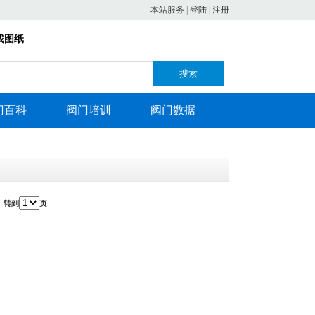
本站服务
|
登陆
|
注册
找图纸
搜索
门百科
阀门培训
阀门数据
转到
页