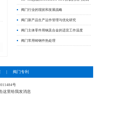
系统
阀门行业的现状和发展战略
阀门新产品生产运作管理与优化研究
阀门主体零件用钢及合金的适宜工作温度
阀门常用铸钢件热处理
据
|
阀门专利
011484号