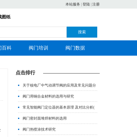
本站服务
|
登陆
|
注册
找图纸
搜索
门百科
阀门培训
阀门数据
点击排行
关于核电厂中气动调节阀的应用及常见问题分
析
阀门用铜合金材料的选用与研究
常见智能阀门定位器的基本原理 及对比分析(
上)
阀门密封面堆焊材料的选用
阀门热喷涂技术研究
企