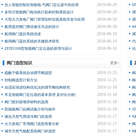
2019-08-29
仿人智能控制在智能电-气阀门定位器中的应用
E
2019-08-29
多转式智能阀门电动执行机构控制系统设计
调
2018-06-10
大型火力发电厂阀门管理实时在线系统开发与应用
调
2018-06-10
船用遥控阀门摆动液压马达的设计
6
2018-06-10
船用阀门遥控系统综述
调
2018-06-10
船用阀门遥控系统的关键技术研究
汽
2018-06-10
ZPZD3100型智能阀门定位器的原理与设计
论
阀门选型知识
更多>
2019-11-25
硫酸干吸系统自动调节阀选型
阀
2019-11-25
控制阀选型计算方法
阀
2019-11-18
自适应渐进结构优化法的调节阀结构研究
阀
2019-11-18
常见智能阀门定位器的基本原理 及对比分析(
阀
2019-11-18
阀门密封面堆焊材料的选用
阀
2019-11-18
防踹振阀门拉阀试验介绍与操作
Z
2019-11-17
液化天然气用深冷阀门的选用
N
2019-11-17
火力发电厂常用阀门选型简要分析
阀
2019-11-17
城市天然气输配系统阀门的选型
H