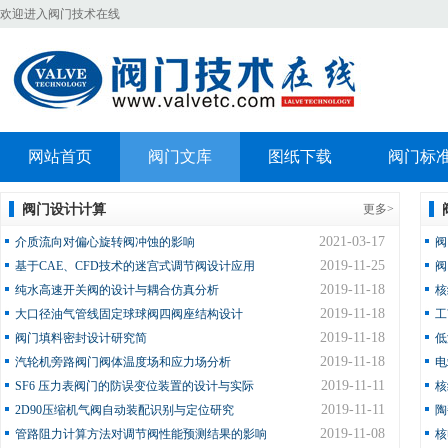
欢迎进入阀门技术在线
网站首页
阀门文库
图纸下载
阀门标
阀门设计计算
更多>
2021-03-17
介质流向对偏心旋转阀冲蚀的影响
阀
2019-11-25
基于CAE、CFD技术的迷宫式调节阀设计应用
阀
2019-11-18
纯水高速开关阀的设计与耦合仿真分析
核
2019-11-18
大口径油气管线固定球球阀四阀座结构设计
工
2019-11-18
阀门填料密封设计研究简
低
2019-11-18
汽轮机旁路阀门阀体温度场和应力场分析
电
2019-11-11
SF6 压力表阀门的防误变位装置的设计与实际
核
2019-11-11
2D90压缩机气阀自动装配识别与定位研究
陶
2019-11-08
管路阻力计算方法对调节阀性能预测结果的影响
核