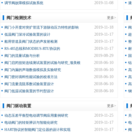
2019-11-08
调节阀故障模拟试验系统
液
阀门检测技术
更多>
2019-11-18
阀门小开度对突扩管流下游脉动压力特性的影响
阀
2019-11-17
低温阀门深冷试验装置的设计
超
2019-11-17
船用管道及阀门状态的声发射检测
整
2019-11-17
RS-485总线和MODBUS-RTU协议的
耐
2019-08-29
阀门的流量试验与分析
国
2018-06-10
阀门启闭扭矩连续测试装置的试验与研究_项美根
钴
2018-06-10
阀门内漏的声场数值模拟及实验研究
高
2018-06-10
阀门密封填料性能试验的校准方法
高
2018-06-10
阀门流量流阻系数试验装置设计
高
2018-06-10
阀门低温试验装置的节约型设计
钢
阀门驱动装置
更多>
2019-11-25
动态压差平衡型电动调节阀应用案例研究
关
2019-11-17
电动阀门的转矩辨识与智能化研究
电
2019-11-17
HART协议的智能阀门定位器的设计和实现
阀